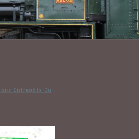
LANT/CONV
tions Entrepôts Du