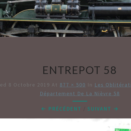
AMBU
ENTREPOT 58
hed
8 Octobre 2019
At
877 × 500
In
Les Oblitéra
Département De La Nièvre 58
← PRÉCÉDENT
/
SUIVANT →