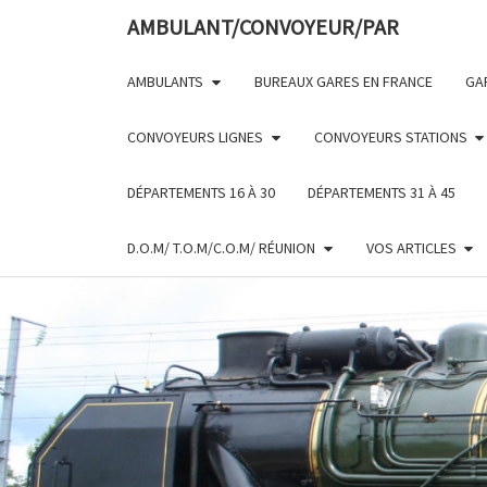
Skip
AMBULANT/CONVOYEUR/PAR
to
content
AMBULANTS
BUREAUX GARES EN FRANCE
GA
CONVOYEURS LIGNES
CONVOYEURS STATIONS
DÉPARTEMENTS 16 À 30
DÉPARTEMENTS 31 À 45
D.O.M/ T.O.M/C.O.M/ RÉUNION
VOS ARTICLES