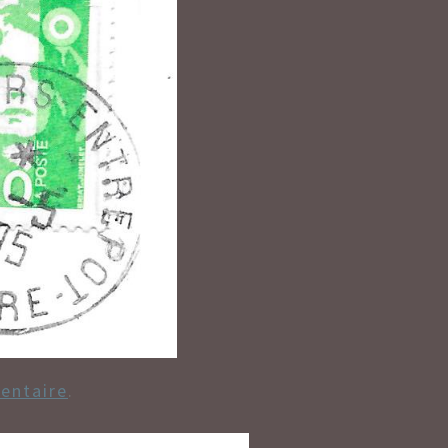
entaire
.