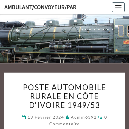
Skip
AMBULANT/CONVOYEUR/PAR
Togg
to
navig
content
AMBULAN
POSTE
POSTE AUTOMOBILE
AUTOMOBILE
RURALE EN CÔTE
RURALE
D’IVOIRE 1949/53
EN
CÔTE
Commentai
18 Février 2024
Admin6392
0
D’IVOIRE
Commentaire
1949/53