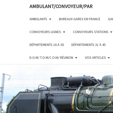
Skip
AMBULANT/CONVOYEUR/PAR
to
content
AMBULANTS
BUREAUX GARES EN FRANCE
GA
CONVOYEURS LIGNES
CONVOYEURS STATIONS
DÉPARTEMENTS 16 À 30
DÉPARTEMENTS 31 À 45
D.O.M/ T.O.M/C.O.M/ RÉUNION
VOS ARTICLES