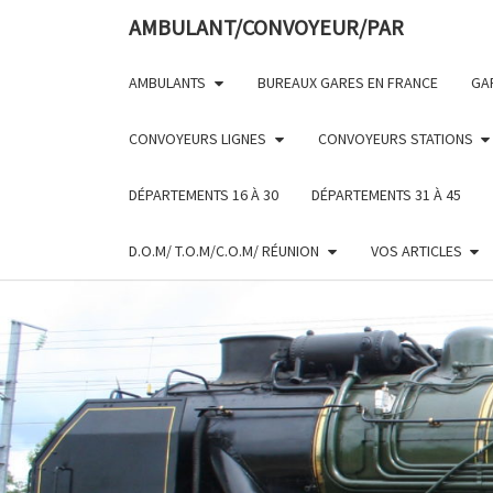
Skip
AMBULANT/CONVOYEUR/PAR
to
content
AMBULANTS
BUREAUX GARES EN FRANCE
GA
CONVOYEURS LIGNES
CONVOYEURS STATIONS
DÉPARTEMENTS 16 À 30
DÉPARTEMENTS 31 À 45
D.O.M/ T.O.M/C.O.M/ RÉUNION
VOS ARTICLES