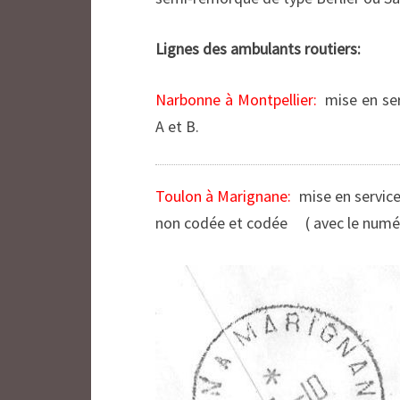
Lignes des ambulants routiers:
Narbonne à Montpellier:
mise en serv
A et B.
Toulon à Marignane:
mise en service
non codée et codée ( avec le numé