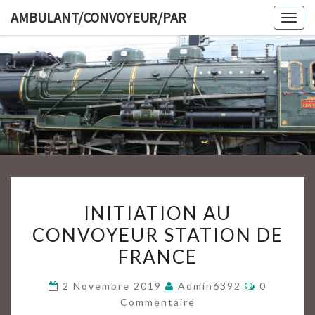
Skip
AMBULANT/CONVOYEUR/PAR
Togg
to
navig
content
AMBULAN
INITIATION
INITIATION AU
AU
CONVOYEUR STATION DE
CONVOYEUR
FRANCE
STATION
DE
Commenta
2 Novembre 2019
Admin6392
0
FRANCE
Commentaire