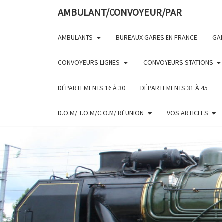
Skip
AMBULANT/CONVOYEUR/PAR
to
content
AMBULANTS
BUREAUX GARES EN FRANCE
GA
CONVOYEURS LIGNES
CONVOYEURS STATIONS
DÉPARTEMENTS 16 À 30
DÉPARTEMENTS 31 À 45
D.O.M/ T.O.M/C.O.M/ RÉUNION
VOS ARTICLES