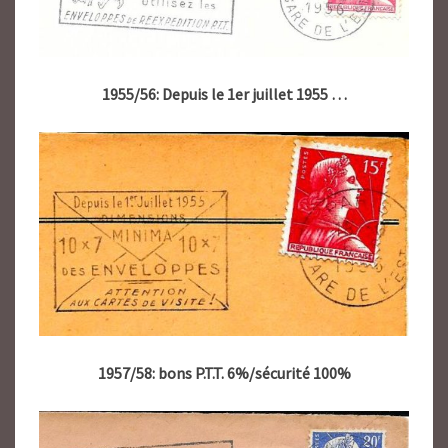
1955/56: Depuis le 1er juillet 1955
…
1957/58: bons P.T.T. 6%/sécurité 100%