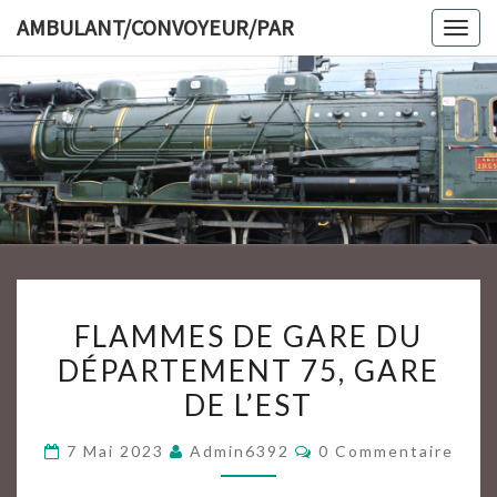
Skip
AMBULANT/CONVOYEUR/PAR
Togg
to
navig
content
AMBULAN
FLAMMES
FLAMMES DE GARE DU
DE
DÉPARTEMENT 75, GARE
GARE
DE L’EST
DU
DÉPARTEMENT
Commentaires
7 Mai 2023
Admin6392
0 Commentaire
75,
GARE