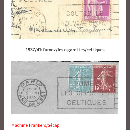
1937/41: fumez/les cigarettes/celtiques
Machine Frankers/Sécap