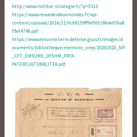
http://www.institut-strategie.fr/?p=5310
https://www.revuedesdeuxmondes.fr/wp-
content/uploads/2016/11/0cb9159ff9e50b186de016a8
f9ef4748.pdf
https://www.emsome.terre.defense.gouv.fr/images/d
ocuments/bibliotheque/memoire_ome/20201020_NP
_CFT_EMSOME_DFSHM_PRIX-
INTERCULTURALITE6.pdf