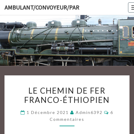
Skip
AMBULANT/CONVOYEUR/PAR
to
content
AMBULAN
LE
LE CHEMIN DE FER
CHEMIN
FRANCO-ÉTHIOPIEN
DE
FER
Commenta
1 Décembre 2021
Admin6392
6
FRANCO-
Commentaires
ÉTHIOPIEN