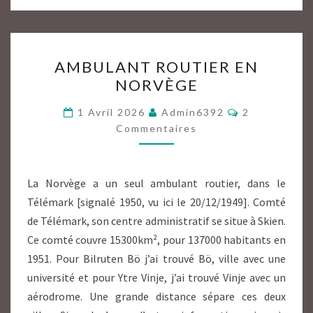
AMBULANT
AMBULANT ROUTIER EN
ROUTIER
NORVÈGE
EN
NORVÈGE
Commentaire
1 Avril 2026
Admin6392
2
Commentaires
La Norvège a un seul ambulant routier, dans le
Télémark [signalé 1950, vu ici le 20/12/1949]. Comté
de Télémark, son centre administratif se situe à Skien.
Ce comté couvre 15300km², pour 137000 habitants en
1951. Pour Bilruten Bö j’ai trouvé Bö, ville avec une
université et pour Ytre Vinje, j’ai trouvé Vinje avec un
aérodrome. Une grande distance sépare ces deux