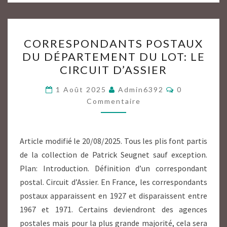
CORRESPONDANTS
CORRESPONDANTS POSTAUX
POSTAUX
DU DÉPARTEMENT DU LOT: LE
DU
CIRCUIT D’ASSIER
DÉPARTEMENT
DU
Commentair
1 Août 2025
Admin6392
0
LOT:
Commentaire
LE
CIRCUIT
Article modifié le 20/08/2025. Tous les plis font partis
D’ASSIER
de la collection de Patrick Seugnet sauf exception.
Plan: Introduction. Définition d’un correspondant
postal. Circuit d’Assier. En France, les correspondants
postaux apparaissent en 1927 et disparaissent entre
1967 et 1971. Certains deviendront des agences
postales mais pour la plus grande majorité, cela sera