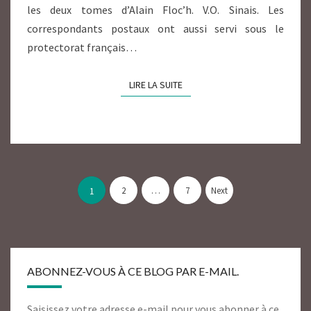
les deux tomes d’Alain Floc’h. V.O. Sinais. Les
correspondants postaux ont aussi servi sous le
protectorat français…
LIRE LA SUITE
LIRE LA SUITE
Pagination
des
2
…
7
Next
1
publications
ABONNEZ-VOUS À CE BLOG PAR E-MAIL.
Saisissez votre adresse e-mail pour vous abonner à ce