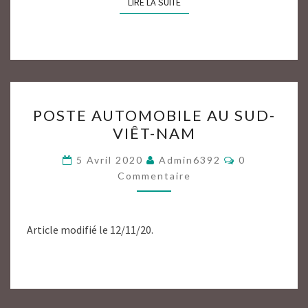
LIRE LA SUITE
LIRE LA SUITE
POSTE
POSTE AUTOMOBILE AU SUD-
AUTOMOBILE
VIÊT-NAM
AU
SUD-
Commentaire
5 Avril 2020
Admin6392
0
VIÊT-
Commentaire
NAM
Article modifié le 12/11/20.