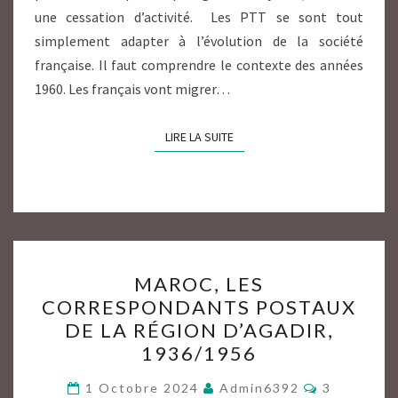
une cessation d’activité. Les PTT se sont tout
simplement adapter à l’évolution de la société
française. Il faut comprendre le contexte des années
1960. Les français vont migrer…
LIRE LA SUITE
LIRE LA SUITE
MAROC,
MAROC, LES
LES
CORRESPONDANTS POSTAUX
CORRESPONDANTS
DE LA RÉGION D’AGADIR,
POSTAUX
1936/1956
DE
Commentai
LA
1 Octobre 2024
Admin6392
3