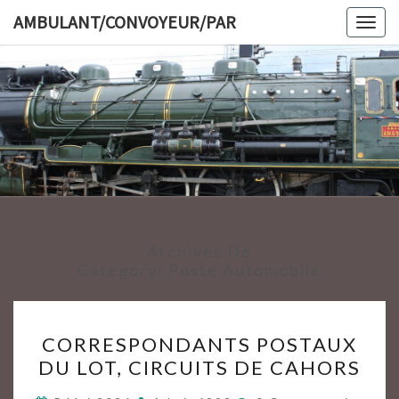
Skip
AMBULANT/CONVOYEUR/PAR
Togg
to
navig
content
AMBULAN
Archives De
Category:
Poste Automobile
CORRESPONDANTS
CORRESPONDANTS POSTAUX
POSTAUX
DU LOT, CIRCUITS DE CAHORS
DU
LOT,
Commentaires