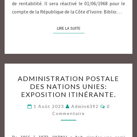
de rentabilité. Il sera réactivé le 01/06/1968 pour le
compte de la République de la Côte d’Ivoire. Biblio:…
LIRE LA SUITE
LIRE LA SUITE
ADMINISTRATION
ADMINISTRATION POSTALE
POSTALE
DES NATIONS UNIES:
DES
EXPOSITION ITINÉRANTE.
NATIONS
UNIES:
Commentair
1 Août 2023
Admin6392
0
EXPOSITION
Commentaire
ITINÉRANTE.