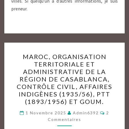
villes. Si quelqu’un a d’autres informations, je suis
preneur.
MAROC,
MAROC, ORGANISATION
ORGANISATION
TERRITORIALE ET
TERRITORIALE
ADMINISTRATIVE DE LA
ET
RÉGION DE CASABLANCA,
ADMINISTRATIVE
CONTRÔLE CIVIL, AFFAIRES
DE
INDIGÈNES (1935/56), PTT
LA
(1893/1956) ET GOUM.
RÉGION
Commenta
DE
1 Novembre 2025
Admin6392
2
Commentaires
CASABLANCA,
CONTRÔLE