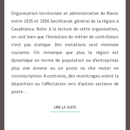
CIVIL,
Organisation territoriale et administrative du Maroc
AFFAIRES
entre 1935 et 1956 Secrétariat général de la région à
INDIGÈNES
Casablanca. Note: à la lecture de cette organisation,
(1935/56),
on voit bien que l’évolution du métier de contrôleurs
PTT
n’est pas statique. Des mutations sont monnaie
(1893/1956)
courante. On remarque que plus la région est
ET
dynamique en terme de population ou d’entreprises
GOUM.
plus une annexe ou un poste va vite muter en
circonscription. A contrario, des recentrages voient la
disparition ou l’affectation vers d’autres secteurs de
poste…
LIRE LA SUITE
LIRE LA SUITE