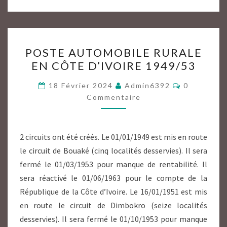
POSTE
POSTE AUTOMOBILE RURALE
AUTOMOBILE
EN CÔTE D’IVOIRE 1949/53
RURALE
EN
Commentai
18 Février 2024
Admin6392
0
CÔTE
Commentaire
D’IVOIRE
1949/53
2 circuits ont été créés. Le 01/01/1949 est mis en route
le circuit de Bouaké (cinq localités desservies). Il sera
fermé le 01/03/1953 pour manque de rentabilité. Il
sera réactivé le 01/06/1963 pour le compte de la
République de la Côte d’Ivoire. Le 16/01/1951 est mis
en route le circuit de Dimbokro (seize localités
desservies). Il sera fermé le 01/10/1953 pour manque