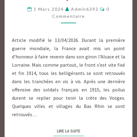
TIMBRE
Commentair
1 Mars 2024
Admin6392
0
FRANÇAIS
Commentaire
1918/1920
Article modifié le 13/04/2026. Durant la première
guerre mondiale, la France avait mis un point
d’honneur à faire revenir dans son giron l’Alsace et la
Lorraine. Mais comme partout, le front s’est vite fixé
et fin 1914, tous les belligérants se sont retrouvés
dans les tranchées en vis à vis. Après une dernière
offensive des soldats français en 1915, les poilus
durent se replier pour tenir la crète des Vosges.
Quelques villes et villages du Bas Rhin se sont
retrouvés…
LIRE LA SUITE
LIRE LA SUITE