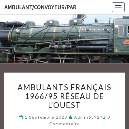
Skip
AMBULANT/CONVOYEUR/PAR
Togg
to
navig
content
AMBULAN
AMBULANTS
AMBULANTS FRANÇAIS
FRANÇAIS
1966/95 RÉSEAU DE
1966/95
L’OUEST
RÉSEAU
DE
Commenta
1 Septembre 2023
Admin6392
0
L’OUEST
Commentaire