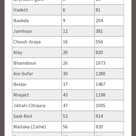
Hadett
6
81
Baabda
9
204
Jamhour
12
381
Chouit-Araya
16
556
Aley
20
820
Bhamdoun
26
1073
Aïn-Sofar
30
1280
Beidar
37
1487
Mrejatt
43
1198
Jditah-Chtaura
47
1005
Said-Neil
52
914
Mallaka (Zalhé)
56
920