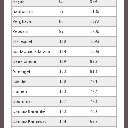
Rayak
65
929
Yahfoufah
77
1136
Zerghaya
86
1372
Zebdani
97
1206
El-Téquieh
110
1093
Souk-Ouadi-Barada
114
1008
Deir-Kanoun
119
896
Ain-Figeh
123
818
Jdeideh
130
774
Hamelr
133
772
Doummar
137
728
Damas-Baramké
143
700
Damas-Kamawat
144
695