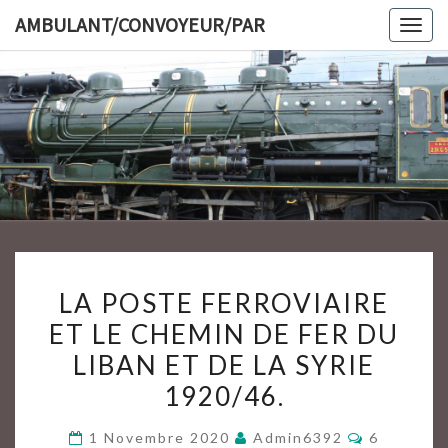
Skip
AMBULANT/CONVOYEUR/PAR
Togg
to
navig
content
AMBULAN
LA
LA POSTE FERROVIAIRE
POSTE
ET LE CHEMIN DE FER DU
FERROVIAIRE
LIBAN ET DE LA SYRIE
ET
LE
1920/46.
CHEMIN
Commenta
1 Novembre 2020
Admin6392
6
DE