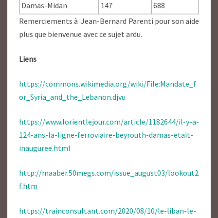
Damas-Midan
147
688
Remerciements à Jean-Bernard Parenti pour son aide
plus que bienvenue avec ce sujet ardu.
Liens
https://commons.wikimedia.org/wiki/File:Mandate_f
or_Syria_and_the_Lebanon.djvu
https://www.lorientlejour.com/article/1182644/il-y-a-
124-ans-la-ligne-ferroviaire-beyrouth-damas-etait-
inauguree.html
http://maaber.50megs.com/issue_august03/lookout2
f.htm
https://trainconsultant.com/2020/08/10/le-liban-le-