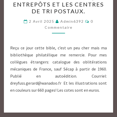
ENTREPÔTS ET LES CENTRES
OBLITÉRATIONS
DE TRI POSTAUX.
MÉCANIQUES
Commentaire
DANS
2 Avril 2025
Admin6392
0
Commentaire
LES
BUREAUX-
GARE,
Reçu ce jour cette bible, c’est un peu cher mais ma
LES
bibliothèque philatélique me remercie. Pour mes
ENTREPÔTS
collègues étrangers: catalogue des oblitérations
ET
mécaniques de France, sauf Sécap à partir de 1960.
LES
Publié en autoédition. Courriel:
CENTRES
dreyfuss.gerard@wanadoo.fr Et les illustrations sont
DE
en couleurs sur 660 pages! Les cotes sont en euros.
TRI
POSTAUX.