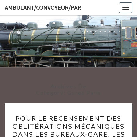
Skip
AMBULANT/CONVOYEUR/PAR
Togg
to
navig
content
AMBULAN
Archives De
Category:
Gares Paris
POUR
POUR LE RECENSEMENT DES
LE
OBLITÉRATIONS MÉCANIQUES
RECENSEMENT
DANS LES BUREAUX-GARE, LES
DES