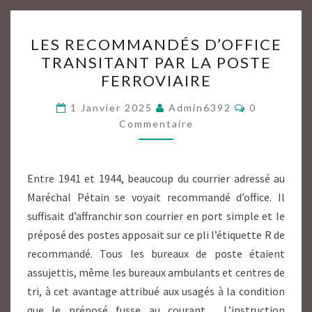
LES
LES RECOMMANDÉS D’OFFICE
RECOMMANDÉS
TRANSITANT PAR LA POSTE
D’OFFICE
FERROVIAIRE
TRANSITANT
PAR
Commentai
1 Janvier 2025
Admin6392
0
LA
Commentaire
POSTE
FERROVIAIRE
Entre 1941 et 1944, beaucoup du courrier adressé au
Maréchal Pétain se voyait recommandé d’office. Il
suffisait d’affranchir son courrier en port simple et le
préposé des postes apposait sur ce pli l’étiquette R de
recommandé. Tous les bureaux de poste étaient
assujettis, même les bureaux ambulants et centres de
tri, à cet avantage attribué aux usagés à la condition
que le préposé fusse au courant. L’instruction