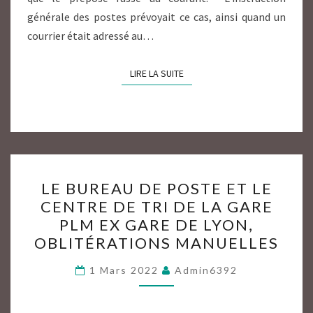
générale des postes prévoyait ce cas, ainsi quand un
courrier était adressé au…
LIRE LA SUITE
LIRE LA SUITE
LE
LE BUREAU DE POSTE ET LE
BUREAU
CENTRE DE TRI DE LA GARE
DE
PLM EX GARE DE LYON,
POSTE
OBLITÉRATIONS MANUELLES
ET
LE
1 Mars 2022
Admin6392
CENTRE
DE