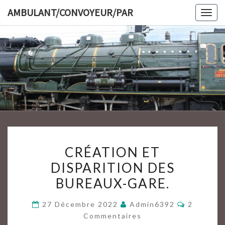
Skip
AMBULANT/CONVOYEUR/PAR
Togg
to
navig
content
AMBULAN
CRÉATION
CRÉATION ET
ET
DISPARITION DES
DISPARITION
BUREAUX-GARE.
DES
BUREAUX-
Commenta
27 Décembre 2022
Admin6392
2
GARE.
Commentaires