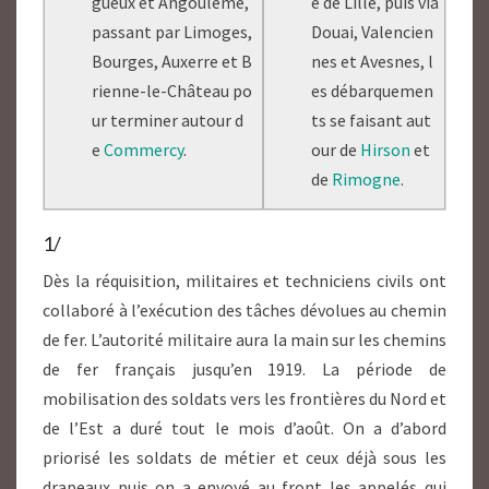
gueux et Angoulême,
e de Lille, puis via
passant par Limoges,
Douai, Valencien
Bourges, Auxerre et B
nes et Avesnes, l
rienne-le-Château po
es débarquemen
ur terminer autour d
ts se faisant aut
e
Commercy
.
our de
Hirson
et
de
Rimogne
.
1/
Dès la réquisition, militaires et techniciens civils ont
collaboré à l’exécution des tâches dévolues au chemin
de fer. L’autorité militaire aura la main sur les chemins
de fer français jusqu’en 1919. La période de
mobilisation des soldats vers les frontières du Nord et
de l’Est a duré tout le mois d’août. On a d’abord
priorisé les soldats de métier et ceux déjà sous les
drapeaux puis on a envoyé au front les appelés qui