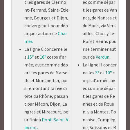
t les gares de Clermo
ec comme dépar
nt-Ferrand, Saint-Étie
t les gares de Van
nne, Bourges et Dijon,
nes, de Nantes et
convergeant pour déb
du Mans, via Vers
arquer autour de
Char
ailles, Choisy-le-
mes
.
Roi et Reims pou
La ligne C concerne le
r se terminer aut
e
e
s
15
et
16
corps d’ar
our de
Verdun
.
mée, avec comme dép
La ligne H concer
e
e
art les gares de Marsei
ne les
3
et
10
c
lle et Montpellier, pui
orps d’armée, av
s remontant la rive dr
ec comme dépar
oite du Rhône, passan
t les gares de Re
t par Mâcon, Dijon, La
nnes et de Roue
ngres et Mirecourt, po
n, via Mantes, Po
ur finir à
Pont-Saint-V
ntoise, Compièg
incent
.
ne, Soissons et R