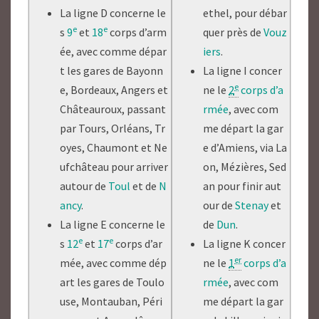
La ligne D concerne le
ethel, pour débar
e
e
s
9
et
18
corps d’arm
quer près de
Vouz
ée, avec comme dépar
iers
.
t les gares de Bayonn
La ligne I concer
e
e, Bordeaux, Angers et
ne le
2
corps d’a
Châteauroux, passant
rmée
, avec com
par Tours, Orléans, Tr
me départ la gar
oyes, Chaumont et Ne
e d’Amiens, via La
ufchâteau pour arriver
on, Mézières, Sed
autour de
Toul
et de
N
an pour finir aut
ancy
.
our de
Stenay
et
La ligne E concerne le
de
Dun
.
e
e
s
12
et
17
corps d’ar
La ligne K concer
er
mée, avec comme dép
ne le
1
corps d’a
art les gares de Toulo
rmée
, avec com
use, Montauban, Péri
me départ la gar