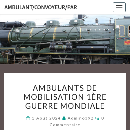
Skip
AMBULANT/CONVOYEUR/PAR
Togg
to
navig
content
AMBULAN
AMBULANTS
AMBULANTS DE
DE
MOBILISATION 1ÈRE
MOBILISATION
GUERRE MONDIALE
1ÈRE
GUERRE
Commentair
1 Août 2024
Admin6392
0
MONDIALE
Commentaire