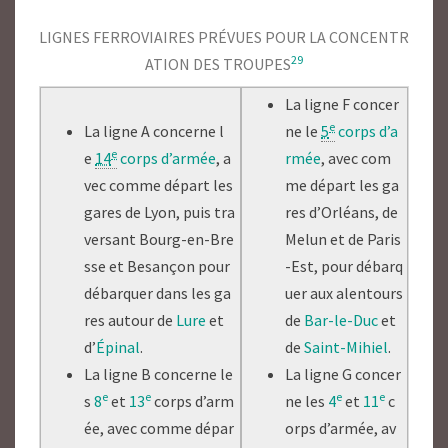
LIGNES FERROVIAIRES PRÉVUES POUR LA CONCENTR
29
ATION DES TROUPES
La ligne F concer
e
La ligne A concerne l
ne le
5
corps d’a
e
e
14
corps d’armée
, a
rmée
, avec com
vec comme départ les
me départ les ga
gares de Lyon, puis tra
res d’Orléans, de
versant Bourg-en-Bre
Melun et de Paris
sse et Besançon pour
-Est, pour débarq
débarquer dans les ga
uer aux alentours
res autour de
Lure
et
de
Bar-le-Duc
et
d’
Épinal
.
de
Saint-Mihiel
.
La ligne B concerne le
La ligne G concer
e
e
e
e
s
8
et
13
corps d’arm
ne les
4
et
11
c
ée, avec comme dépar
orps d’armée, av