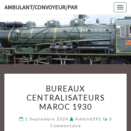
Skip
AMBULANT/CONVOYEUR/PAR
Togg
to
navig
content
AMBULAN
BUREAUX
BUREAUX
CENTRALISATEURS
CENTRALISATEURS
MAROC
MAROC 1930
1930
Commenta
1 Septembre 2024
Admin6392
0
Commentaire