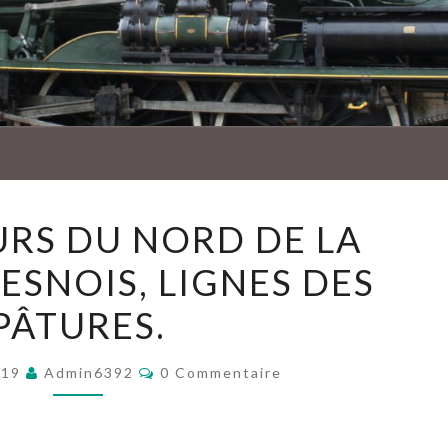
AMBU
CONVOYEURS
RS DU NORD DE LA
DU
ESNOIS, LIGNES DES
NORD
DE
PÂTURES.
LA
FRANCE,
Commentaires
019
Admin6392
0 Commentaire
AVESNOIS,
LIGNES