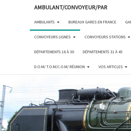
Skip
AMBULANT/CONVOYEUR/PAR
to
content
AMBULANTS
BUREAUX GARES EN FRANCE
GA
CONVOYEURS LIGNES
CONVOYEURS STATIONS
DÉPARTEMENTS 16 À 30
DÉPARTEMENTS 31 À 45
D.O.M/ T.O.M/C.O.M/ RÉUNION
VOS ARTICLES