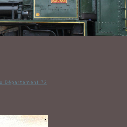
LANT/CONV
u Département 72