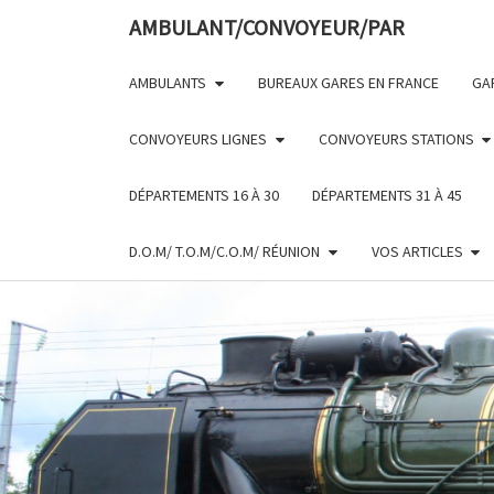
Skip
AMBULANT/CONVOYEUR/PAR
to
content
AMBULANTS
BUREAUX GARES EN FRANCE
GA
CONVOYEURS LIGNES
CONVOYEURS STATIONS
DÉPARTEMENTS 16 À 30
DÉPARTEMENTS 31 À 45
D.O.M/ T.O.M/C.O.M/ RÉUNION
VOS ARTICLES