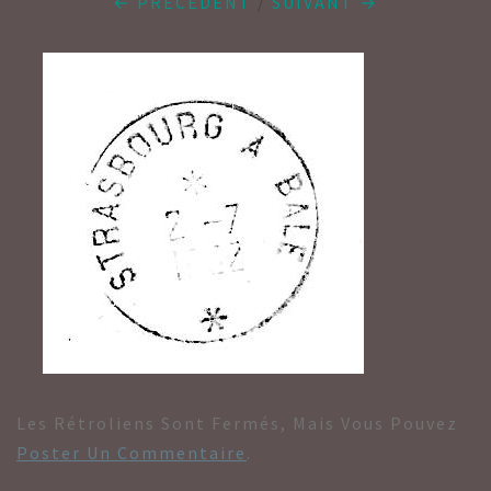
← PRÉCÉDENT
/
SUIVANT →
Les Rétroliens Sont Fermés, Mais Vous Pouvez
Poster Un Commentaire
.