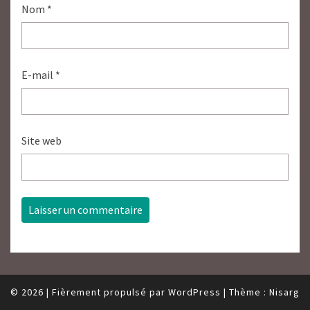
Nom
*
E-mail
*
Site web
© 2026
|
Fièrement propulsé par
WordPress
|
Thème :
Nisarg