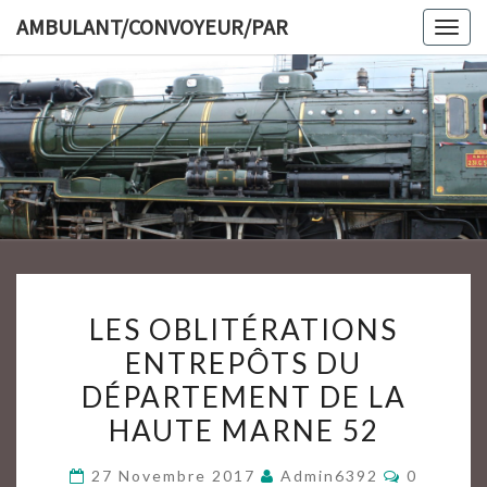
Skip
AMBULANT/CONVOYEUR/PAR
Togg
to
navig
content
AMBULAN
LES
LES OBLITÉRATIONS
OBLITÉRATIONS
ENTREPÔTS DU
ENTREPÔTS
DÉPARTEMENT DE LA
DU
DÉPARTEMENT
HAUTE MARNE 52
DE
Commenta
27 Novembre 2017
Admin6392
0
LA