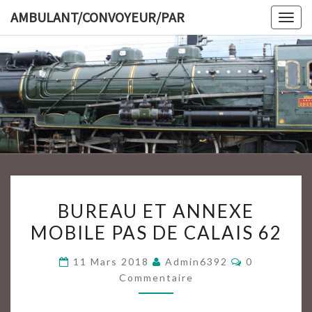
Skip
AMBULANT/CONVOYEUR/PAR
Togg
to
navig
content
AMBULAN
BUREAU
BUREAU ET ANNEXE
ET
MOBILE PAS DE CALAIS 62
ANNEXE
MOBILE
Commentair
11 Mars 2018
Admin6392
0
PAS
Commentaire
DE
CALAIS