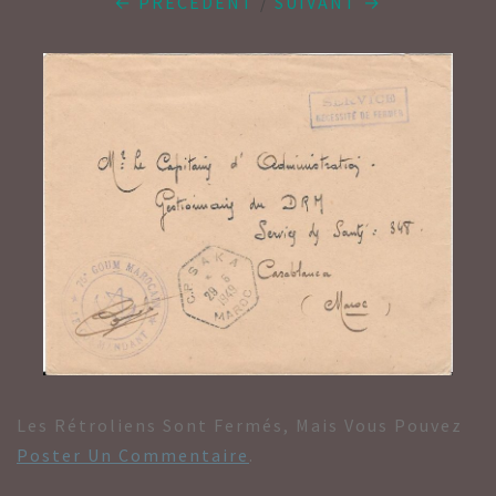
← PRÉCÉDENT
/
SUIVANT →
Les Rétroliens Sont Fermés, Mais Vous Pouvez
Poster Un Commentaire
.