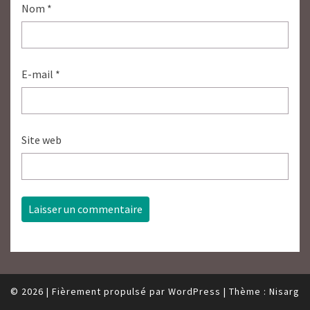
Nom
*
E-mail
*
Site web
© 2026
|
Fièrement propulsé par
WordPress
|
Thème :
Nisarg