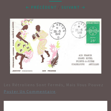
← PRÉCÉDENT
/
SUIVANT →
Les Rétroliens Sont Fermés, Mais Vous Pouvez
Poster Un Commentaire
.