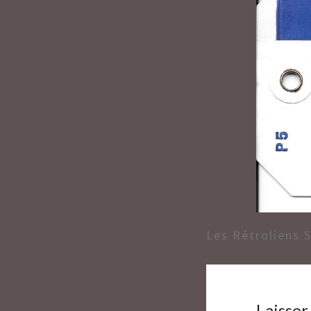
Les Rétroliens 
Laisse