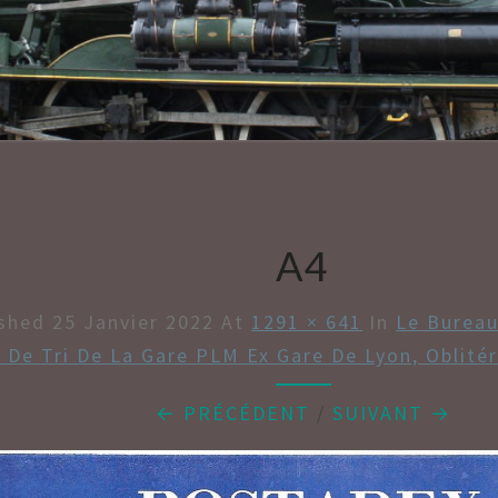
AMBU
A4
ished
25 Janvier 2022
At
1291 × 641
In
Le Bureau
 De Tri De La Gare PLM Ex Gare De Lyon, Oblité
← PRÉCÉDENT
/
SUIVANT →