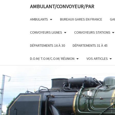
Skip
AMBULANT/CONVOYEUR/PAR
to
content
AMBULANTS
BUREAUX GARES EN FRANCE
GA
CONVOYEURS LIGNES
CONVOYEURS STATIONS
DÉPARTEMENTS 16 À 30
DÉPARTEMENTS 31 À 45
D.O.M/ T.O.M/C.O.M/ RÉUNION
VOS ARTICLES