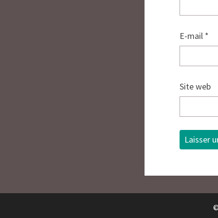
E-mail
*
Site web
©