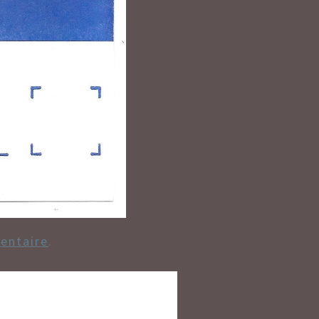
entaire
.