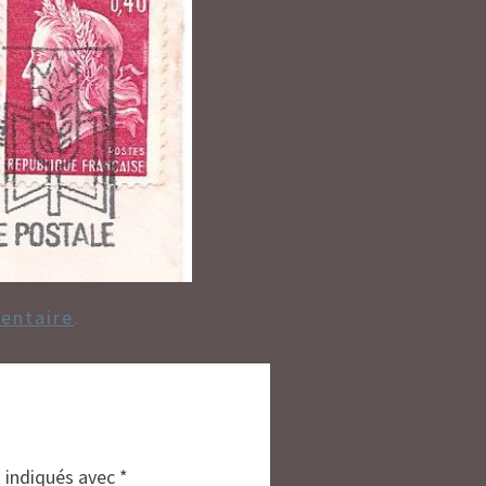
entaire
.
t indiqués avec
*