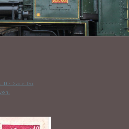
LANT/CONV
 De Gare Du
yon.