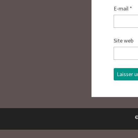
E-mail
*
Site web
©