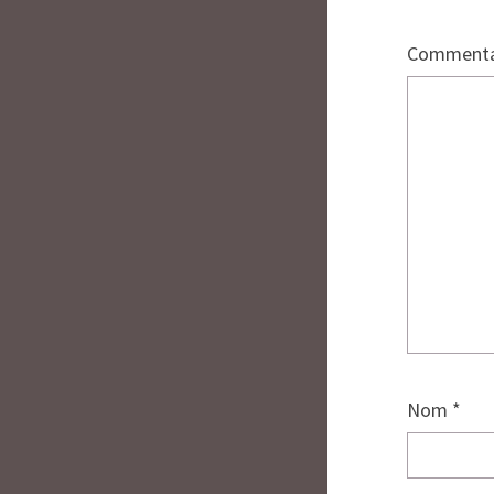
Commenta
Nom
*