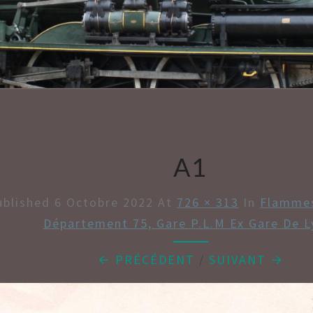
AMBU
A1
ublished
6 Octobre 2022
At
726 × 313
In
Flammes
Département 75, Gare P.L.M Ex Gare De L
← PRÉCÉDENT
/
SUIVANT →