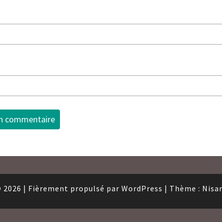
 2026
|
Fièrement propulsé par
WordPress
|
Thème :
Nisa