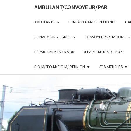
Skip
AMBULANT/CONVOYEUR/PAR
to
content
AMBULANTS
BUREAUX GARES EN FRANCE
GA
CONVOYEURS LIGNES
CONVOYEURS STATIONS
DÉPARTEMENTS 16 À 30
DÉPARTEMENTS 31 À 45
D.O.M/ T.O.M/C.O.M/ RÉUNION
VOS ARTICLES