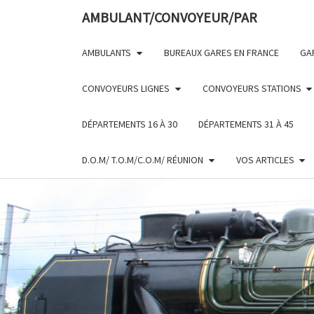
Skip
AMBULANT/CONVOYEUR/PAR
to
content
AMBULANTS
BUREAUX GARES EN FRANCE
GA
CONVOYEURS LIGNES
CONVOYEURS STATIONS
DÉPARTEMENTS 16 À 30
DÉPARTEMENTS 31 À 45
D.O.M/ T.O.M/C.O.M/ RÉUNION
VOS ARTICLES