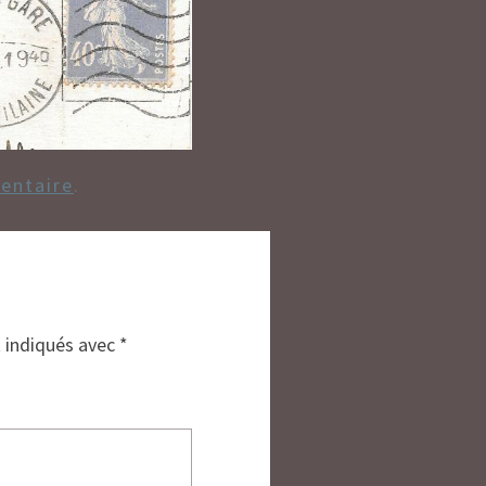
entaire
.
t indiqués avec
*