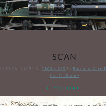
AMBU
SCAN
hed
17 Avril 2025
At
1100 × 283
In
Bureaux-Gare 
Ille Et Vilaine
← PRÉCÉDENT
/