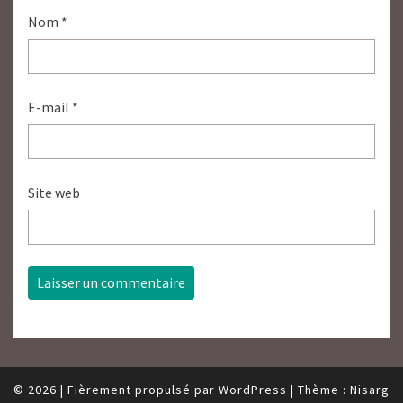
Nom
*
E-mail
*
Site web
© 2026
|
Fièrement propulsé par
WordPress
|
Thème :
Nisarg