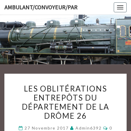
Skip
AMBULANT/CONVOYEUR/PAR
Togg
to
navig
content
AMBULAN
LES
LES OBLITÉRATIONS
OBLITÉRATIONS
ENTREPÔTS DU
ENTREPÔTS
DÉPARTEMENT DE LA
DU
DÉPARTEMENT
DRÔME 26
DE
Commenta
27 Novembre 2017
Admin6392
0
LA