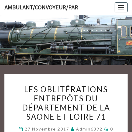
Skip
AMBULANT/CONVOYEUR/PAR
Togg
to
navig
content
AMBULAN
LES
LES OBLITÉRATIONS
OBLITÉRATIONS
ENTREPÔTS DU
ENTREPÔTS
DÉPARTEMENT DE LA
DU
DÉPARTEMENT
SAONE ET LOIRE 71
DE
Commenta
27 Novembre 2017
Admin6392
0
LA