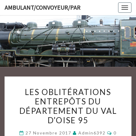
Skip
AMBULANT/CONVOYEUR/PAR
Togg
to
navig
content
AMBULAN
LES
LES OBLITÉRATIONS
OBLITÉRATIONS
ENTREPÔTS DU
ENTREPÔTS
DÉPARTEMENT DU VAL
DU
DÉPARTEMENT
D’OISE 95
DU
Commenta
27 Novembre 2017
Admin6392
0
VAL