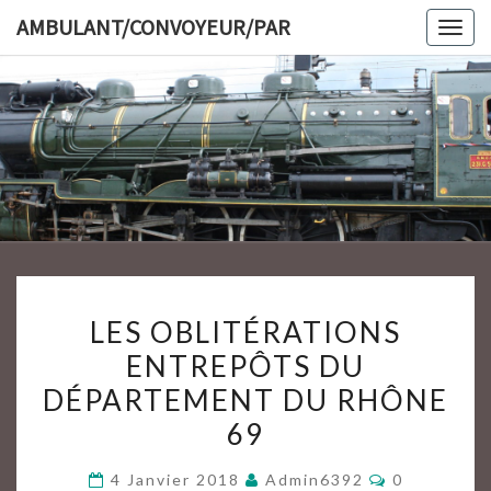
Skip
AMBULANT/CONVOYEUR/PAR
Togg
to
navig
content
AMBULAN
LES
LES OBLITÉRATIONS
OBLITÉRATIONS
ENTREPÔTS DU
ENTREPÔTS
DÉPARTEMENT DU RHÔNE
DU
DÉPARTEMENT
69
DU
Commentai
4 Janvier 2018
Admin6392
0
RHÔNE