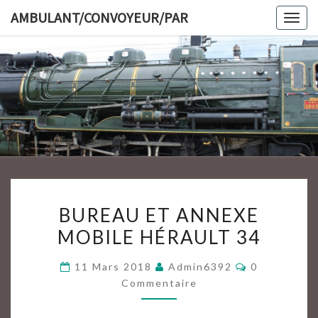
Skip
AMBULANT/CONVOYEUR/PAR
Togg
to
navig
content
AMBULAN
BUREAU
BUREAU ET ANNEXE
ET
MOBILE HÉRAULT 34
ANNEXE
MOBILE
Commentair
11 Mars 2018
Admin6392
0
HÉRAULT
Commentaire
34