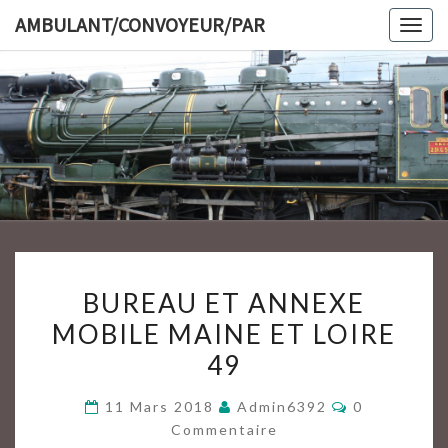
Skip
AMBULANT/CONVOYEUR/PAR
Togg
to
navig
content
AMBULAN
BUREAU
BUREAU ET ANNEXE
ET
MOBILE MAINE ET LOIRE
ANNEXE
49
MOBILE
MAINE
Commentair
11 Mars 2018
Admin6392
0
ET
Commentaire
LOIRE