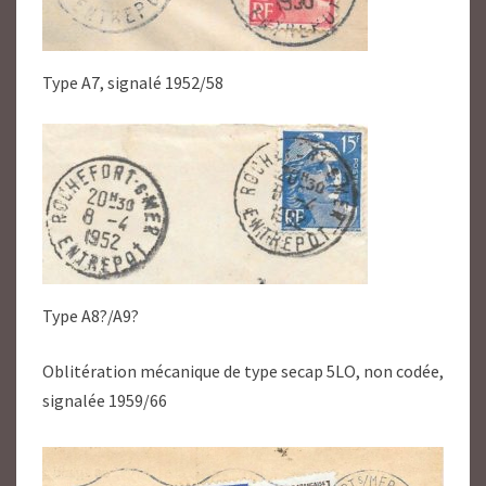
Type A7, signalé 1952/58
Type A8?/A9?
Oblitération mécanique de type secap 5LO, non codée,
signalée 1959/66