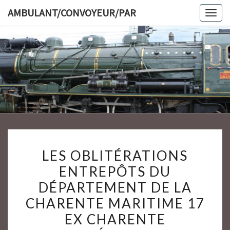
Skip
AMBULANT/CONVOYEUR/PAR
Togg
to
navig
content
AMBULAN
LES
LES OBLITÉRATIONS
OBLITÉRATIONS
ENTREPÔTS DU
ENTREPÔTS
DÉPARTEMENT DE LA
DU
DÉPARTEMENT
CHARENTE MARITIME 17
DE
EX CHARENTE
LA