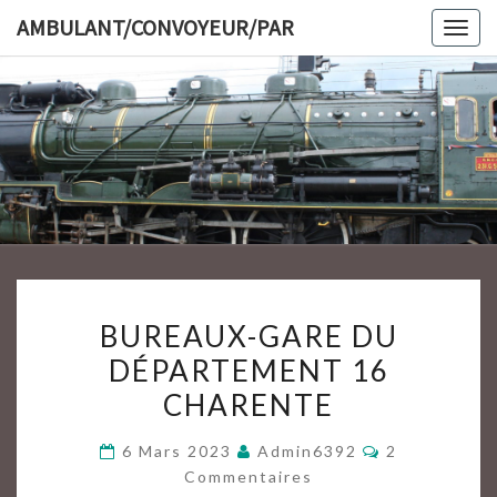
Skip
AMBULANT/CONVOYEUR/PAR
Togg
to
navig
content
AMBULAN
BUREAUX-
BUREAUX-GARE DU
GARE
DÉPARTEMENT 16
DU
CHARENTE
DÉPARTEMENT
16
Commentair
6 Mars 2023
Admin6392
2
CHARENTE
Commentaires