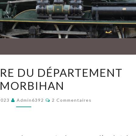
AMBU
BUREAUX-
RE DU DÉPARTEMENT
GARE
 MORBIHAN
DU
DÉPARTEMENT
Commentaires
56
2023
Admin6392
2 Commentaires
MORBIHAN