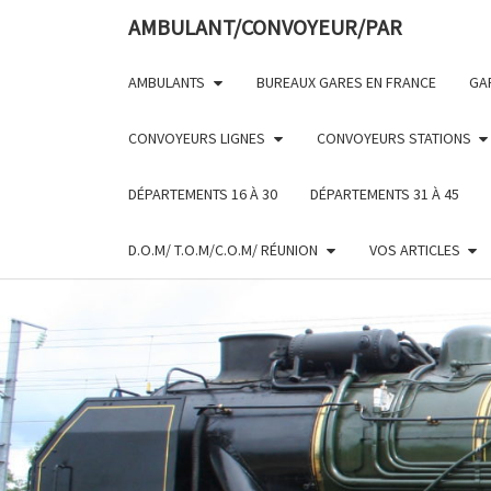
Skip
AMBULANT/CONVOYEUR/PAR
to
content
AMBULANTS
BUREAUX GARES EN FRANCE
GA
CONVOYEURS LIGNES
CONVOYEURS STATIONS
DÉPARTEMENTS 16 À 30
DÉPARTEMENTS 31 À 45
D.O.M/ T.O.M/C.O.M/ RÉUNION
VOS ARTICLES