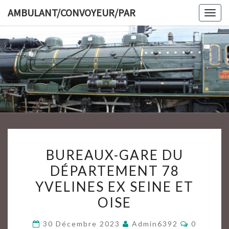
Skip
AMBULANT/CONVOYEUR/PAR
Togg
to
navig
content
AMBULAN
BUREAUX-
BUREAUX-GARE DU
GARE
DÉPARTEMENT 78
DU
YVELINES EX SEINE ET
DÉPARTEMENT
78
OISE
YVELINES
Commenta
30 Décembre 2023
Admin6392
0
EX