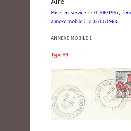
Aire
Mise en service le 01/06/1967, fer
annexe mobile 1 le 02/11/1968.
ANNEXE MOBILE 1
Type A9