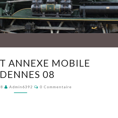
AMBU
BUREAU
T ANNEXE MOBILE
ET
DENNES 08
ANNEXE
MOBILE
Commentaires
ARDENNES
18
Admin6392
0 Commentaire
08