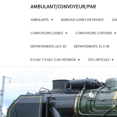
Skip
AMBULANT/CONVOYEUR/PAR
to
content
AMBULANTS
BUREAUX GARES EN FRANCE
GA
CONVOYEURS LIGNES
CONVOYEURS STATIONS
DÉPARTEMENTS 16 À 30
DÉPARTEMENTS 31 À 45
D.O.M/ T.O.M/C.O.M/ RÉUNION
VOS ARTICLES