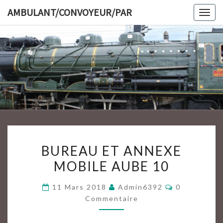
Skip
AMBULANT/CONVOYEUR/PAR
Togg
to
navig
content
AMBULAN
BUREAU
BUREAU ET ANNEXE
ET
MOBILE AUBE 10
ANNEXE
MOBILE
Commentair
11 Mars 2018
Admin6392
0
AUBE
Commentaire
10